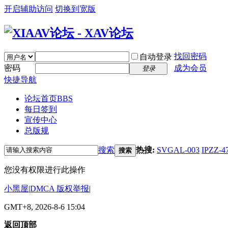
开启辅助访问
切换到宽版
找回密码
自动登录
密码
成为会员
登录
快捷导航
论坛首页
BBS
每日签到
宣传中心
总版规
搜索
热搜:
SVGAL-003
IPZZ-4
搜索
您没有权限进行此操作
小黑屋
|
DMCA 版权举报
|
GMT+8, 2026-8-6 15:04
返回顶部