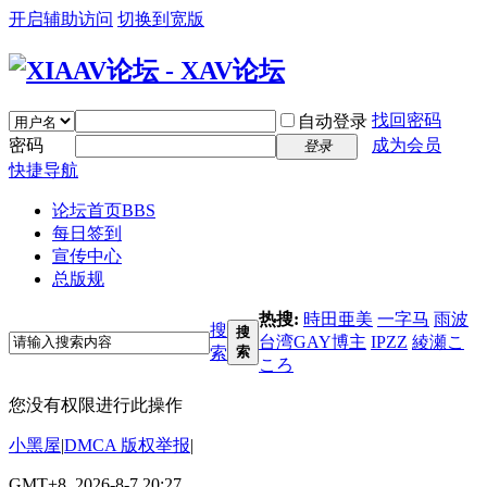
开启辅助访问
切换到宽版
找回密码
自动登录
密码
成为会员
登录
快捷导航
论坛首页
BBS
每日签到
宣传中心
总版规
热搜:
時田亜美
一字马
雨波
搜
搜
台湾GAY博主
IPZZ
綾瀬こ
索
索
ころ
您没有权限进行此操作
小黑屋
|
DMCA 版权举报
|
GMT+8, 2026-8-7 20:27