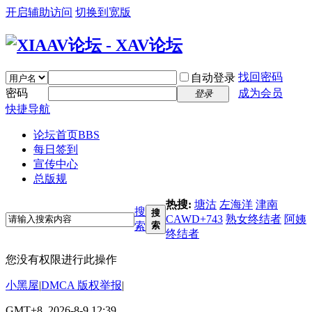
开启辅助访问
切换到宽版
找回密码
自动登录
密码
成为会员
登录
快捷导航
论坛首页
BBS
每日签到
宣传中心
总版规
热搜:
塘沽
左海洋
津南
搜
搜
CAWD+743
熟女终结者
阿姨
索
索
终结者
您没有权限进行此操作
小黑屋
|
DMCA 版权举报
|
GMT+8, 2026-8-9 12:39