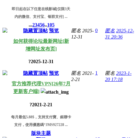
即日起在以下任意在线影城[仅限3天
内的微信、支付宝、银联支付] ...
...
2
3
4
5
6
..
105
0
隐藏置顶帖
预览
匿名
2025-
匿名
2025-12-
12-31
31 20:36
如何获得论坛最新网址[新
增网址发布页]
?
2025-12-31
1
隐藏置顶帖
预览
匿名
2021-
匿名
2023-1-
2-21
20 17:18
官方推荐代理VPN[26年7月
更新客户端]
?
2021-2-21
每月最低5.88$，支持支付寶、銀聯卡
支付，使用優惠碼“JMS927228 ...
版块主题