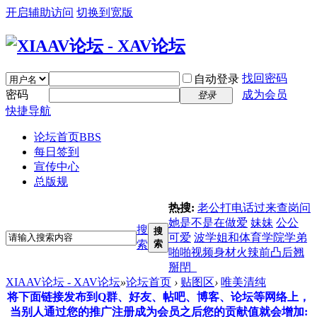
开启辅助访问
切换到宽版
找回密码
自动登录
密码
成为会员
登录
快捷导航
论坛首页
BBS
每日签到
宣传中心
总版规
热搜:
老公打电话过来查岗问
她是不是在做爱
妹妹
公公
搜
搜
可爱
波学姐和体育学院学弟
索
索
啪啪视频身材火辣前凸后翘
掰閈_
XIAAV论坛 - XAV论坛
»
论坛首页
›
贴图区
›
唯美清纯
将下面链接发布到Q群、好友、帖吧、博客、论坛等网络上，
当别人通过您的推广注册成为会员之后您的贡献值就会增加: