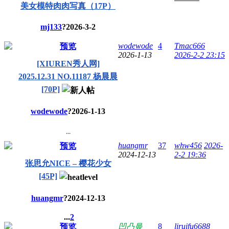
美女模特肉肉写真（17P）
mj133
?
2026-3-2
wodewode
4
Tmac666
预览
2026-1-13
2026-2-2 23:15
[XIUREN秀人网]
2025.12.31 NO.11187 杨晨晨
[70P]
wodewode
?
2026-1-13
...
huangmr
37
whw456
2026-
预览
2024-12-13
2-2 19:36
张思允NICE – 樱花少女
[45P]
huangmr
?
2024-12-13
...
2
8
liruifu6688
预览
凹凸曼