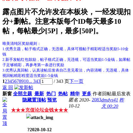
露点图片不允许发在本板块，一经发现扣
分+删帖。注意本版每个ID每天最多10
帖，每帖最少[5P]，最多[50P]。
唯美清纯区奖励规则：
1.优秀主题，帖子格式正确，无违规，具体可视帖子精彩程适当奖励5-10金
钱
2.新手发帖红包鼓励，帖子格式正确，无违规，可适当奖励1-5金钱，如果帖
子足够精彩，再参考第一条进行奖励
3.优秀认真回帖，认真读帖后发表自己意见看法，内容清晰，无违规，具体
视回帖精彩程度适当奖励1-5金钱
1
2
3
4
5
6
7
8
9
10
... 343
/ 343 页
下一页
返 回
新窗
全部主题
最新
热门
热帖
精华
更多
作者
回帖
最后发表
2083
隐藏置顶帖
预览
匿名
2020-
dmdys41
昨
10-12
天 00:20
★★★充值论坛金钱★★★
?
2020-10-12