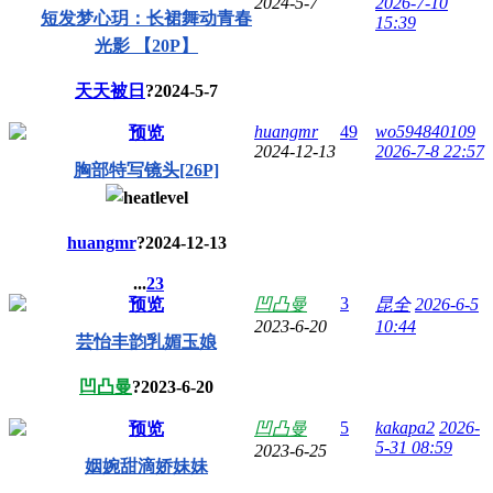
2024-5-7
2026-7-10
短发梦心玥：长裙舞动青春
15:39
光影 【20P】
天天被日
?
2024-5-7
huangmr
49
wo594840109
预览
2024-12-13
2026-7-8 22:57
胸部特写镜头[26P]
huangmr
?
2024-12-13
...
2
3
3
预览
凹凸曼
昆全
2026-6-5
2023-6-20
10:44
芸怡丰韵乳媚玉娘
凹凸曼
?
2023-6-20
5
kakapa2
2026-
预览
凹凸曼
5-31 08:59
2023-6-25
姻婉甜滴娇妹妹