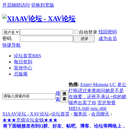
开启辅助访问
切换到宽版
找回密码
自动登录
密码
成为会员
登录
快捷导航
论坛首页
BBS
每日签到
宣传中心
总版规
热搜:
Emiri+Momota
UC
老公
打电话过来查岗问她是不是
搜
搜
在做爱，还死不承认+你的娇
索
索
喘声出卖了你
宮沢智香
MIDA-040
pmc-466
XIAAV论坛 - XAV论坛
»
论坛首页
›
服务区
›
会员聊天
›
★★★充值论坛金钱★★★
将下面链接发布到Q群、好友、帖吧、博客、论坛等网络上，