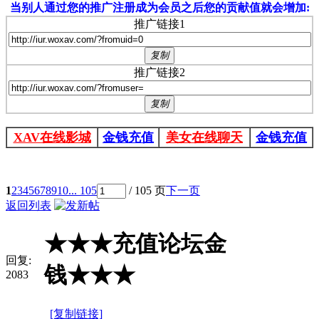
当别人通过您的推广注册成为会员之后您的贡献值就会增加:
推广链接1
复制
推广链接2
复制
XAV在线影城
金钱充值
美女在线聊天
金钱充值
1
2
3
4
5
6
7
8
9
10
... 105
/ 105 页
下一页
返回列表
★★★充值论坛金
回复:
钱★★★
2083
[复制链接]