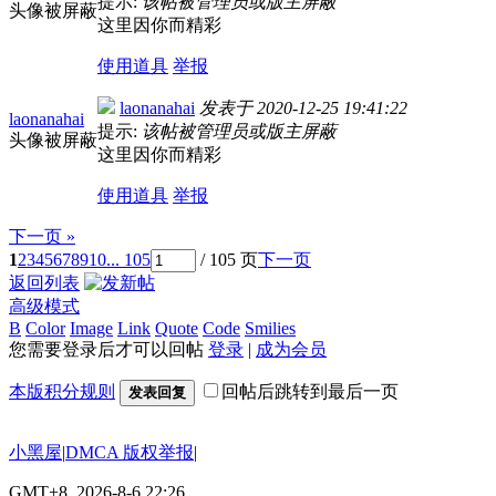
提示:
该帖被管理员或版主屏蔽
头像被屏蔽
这里因你而精彩
使用道具
举报
laonanahai
发表于
2020-12-25 19:41:22
laonanahai
提示:
该帖被管理员或版主屏蔽
头像被屏蔽
这里因你而精彩
使用道具
举报
下一页 »
1
2
3
4
5
6
7
8
9
10
... 105
/ 105 页
下一页
返回列表
高级模式
B
Color
Image
Link
Quote
Code
Smilies
您需要登录后才可以回帖
登录
|
成为会员
本版积分规则
回帖后跳转到最后一页
发表回复
小黑屋
|
DMCA 版权举报
|
GMT+8, 2026-8-6 22:26